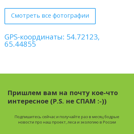
Смотреть все фотографии
GPS-координаты: 54.72123,
65.44855
Пришлем вам на почту кое-что
интересное (P.S. не СПАМ :-))
Подпишитесь сейчас и получайте
раз в месяц
бодрые
новости про наш проект, леса и экологию в России