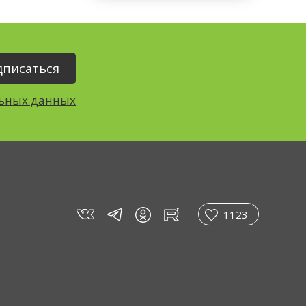
льных данных
vk
tg
rt
in
1123