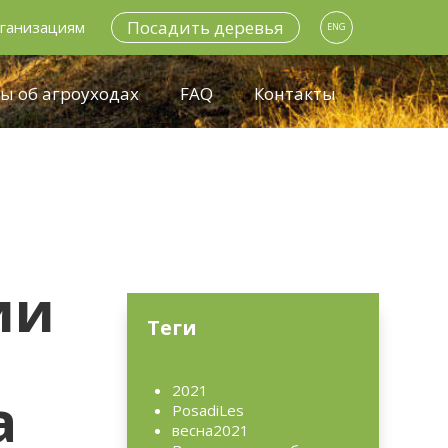
Посадить деревья
ганизациям
ENG
ы об агроуходах
FAQ
Контакты
ии
Теги
2021
а
PosadiLes
весна2021