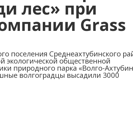
ди лес» при
омпании Grass
ого поселения Среднеахтубинского ра
й экологической общественной
ики природного парка «Волго-Ахтубин
ушные волгоградцы высадили 3000