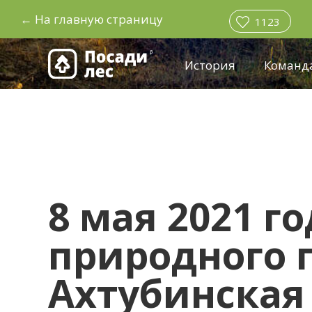
←
На главную страницу
1123
История
Команд
8 мая 2021 г
природного п
Ахтубинская