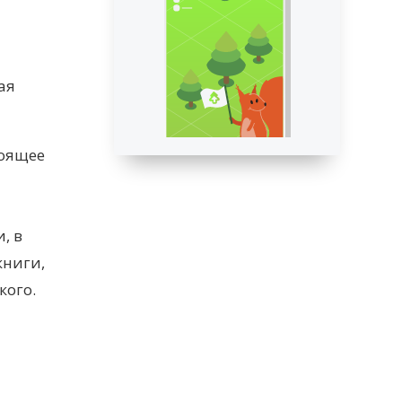
ая
тоящее
, в
книги,
кого.