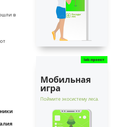
и
ошли в
вот
Мобильная
игра
Поймите экосистему леса.
дники
талия