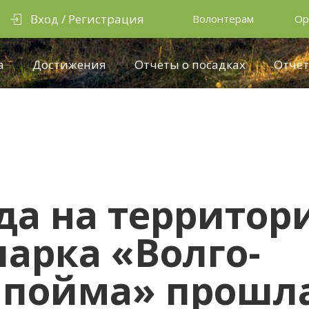
Вход / Регистрация
Волонтерам
Ор
а
Достижения
Отчеты о посадках
Отчёт
ода на территор
арка «Волго-
 пойма» прошл