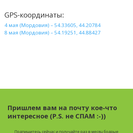
GPS-координаты:
4 мая (Мордовия) – 54.33605, 44.20784
8 мая (Мордовия) – 54.19251, 44.88427
Пришлем вам на почту кое-что
интересное (P.S. не СПАМ :-))
Подпишитесь сейчас и получайте
раз в месяц
бодрые