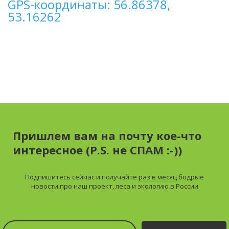
GPS-координаты: 56.86378,
53.16262
Пришлем вам на почту кое-что
интересное (P.S. не СПАМ :-))
Подпишитесь сейчас и получайте
раз в месяц
бодрые
новости про наш проект, леса и экологию в России