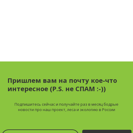
Пришлем вам на почту кое-что
интересное (P.S. не СПАМ :-))
Подпишитесь сейчас и получайте
раз в месяц
бодрые
новости про наш проект, леса и экологию в России