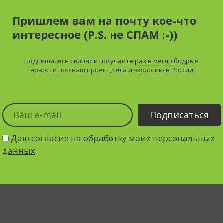
Пришлем вам на почту кое-что
интересное (P.S. не СПАМ :-))
Подпишитесь сейчас и получайте
раз в месяц
бодрые
новости про наш проект, леса и экологию в России
Даю согласие на
обработку моих персональных
данных