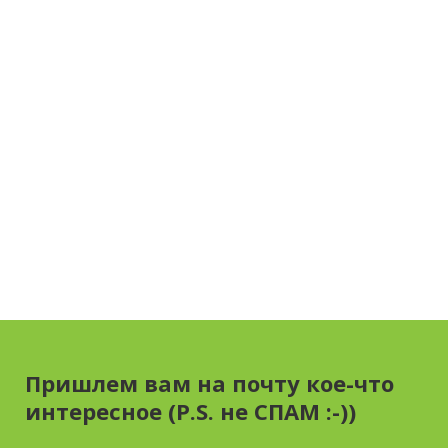
Пришлем вам на почту кое-что
интересное (P.S. не СПАМ :-))