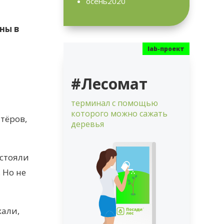
осень2020
ны в
#Лесомат
терминал с помощью
которого можно сажать
нтёров,
деревья
 стояли
 Но не
хали,