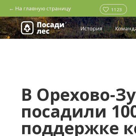
←
На главную страницу
1123
История
Команд
В Орехово-З
посадили 10
поддержке к