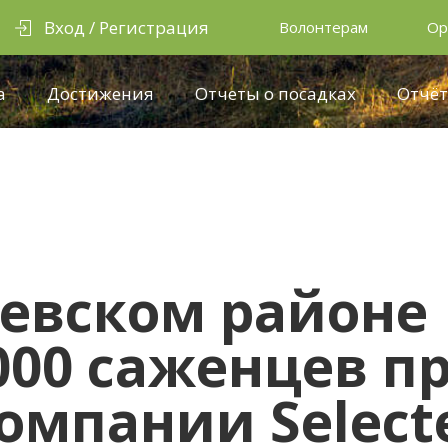
Вход / Регистрация
Волонтерам
Ор
а
Достижения
Отчеты о посадках
Отчёт
уевском районе
000 саженцев п
омпании Select