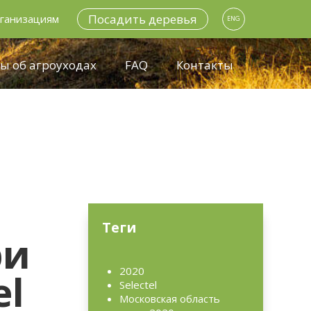
Посадить деревья
ганизациям
ENG
ы об агроуходах
FAQ
Контакты
Теги
ри
2020
el
Selectel
Московская область