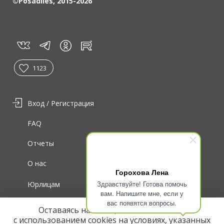
©Posadiles, 2015-2026
vk
tg
rt
in
1123
Вход / Регистрация
FAQ
Отчеты
О нас
Горохова Лена
Здравствуйте! Готова помочь
Юрлицам
вам. Напишите мне, если у
вас появятся вопросы.
Для волонтеров
Оставаясь на сайте, вы соглашаетесь
с использованием cookies на условиях, указанных