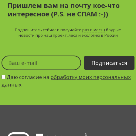
Пришлем вам на почту кое-что
интересное (P.S. не СПАМ :-))
Подпишитесь сейчас и получайте
раз в месяц
бодрые
новости про наш проект, леса и экологию в России
Даю согласие на
обработку моих персональных
данных