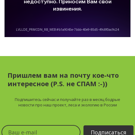
Пришлем вам на почту кое-что
интересное (P.S. не СПАМ :-))
Подпишитесь сейчас и получайте
раз в месяц
бодрые
новости про наш проект, леса и экологию в России