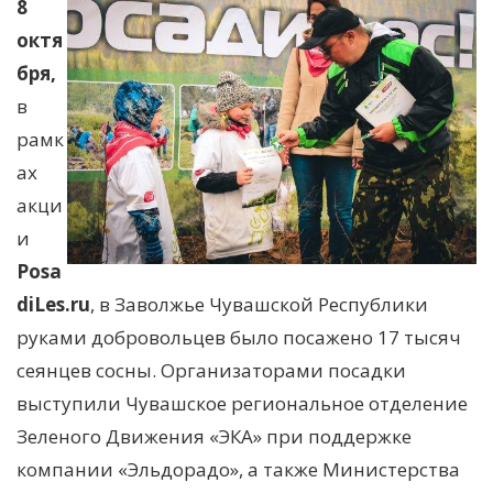
8
октя
бря,
в
рамк
ах
акци
и
Posa
diLes.ru
, в Заволжье Чувашской Республики
руками добровольцев было посажено 17 тысяч
сеянцев сосны. Организаторами посадки
выступили Чувашское региональное отделение
Зеленого Движения «ЭКА» при поддержке
компании «Эльдорадо», а также Министерства